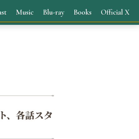
ast
Music
Blu-ray
Books
Official X
ト、各話スタ