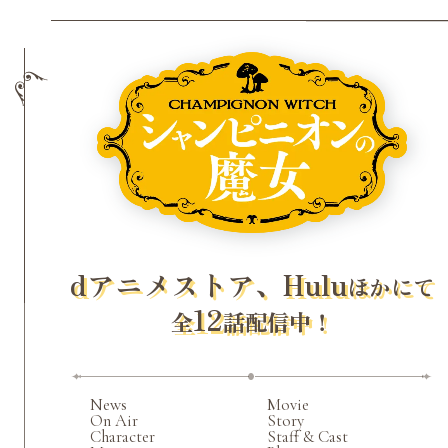
dアニメストア、Hulu
ほかにて
12
全
話配信中！
News
Movie
On Air
Story
Character
Staff & Cast