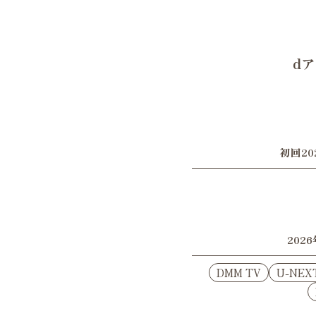
dア
初回20
202
DMM TV
U-NEX