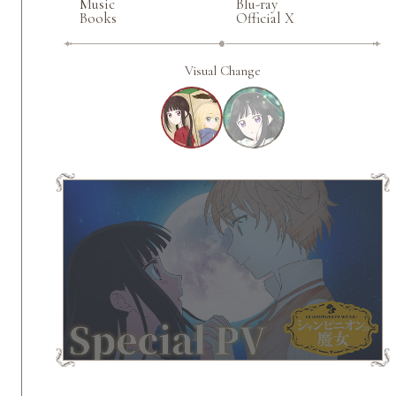
Music
Blu-ray
Books
Official X
Visual Change
News
Movie