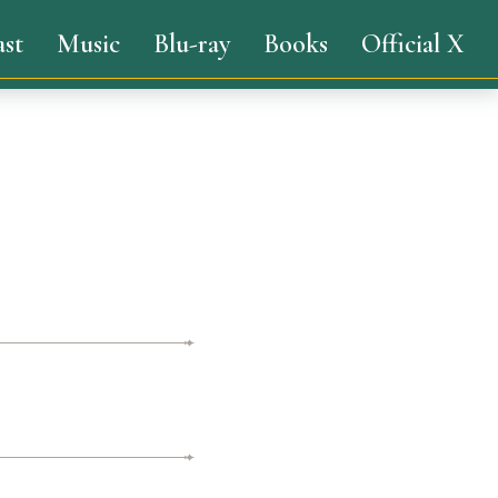
ast
Music
Blu-ray
Books
Official X