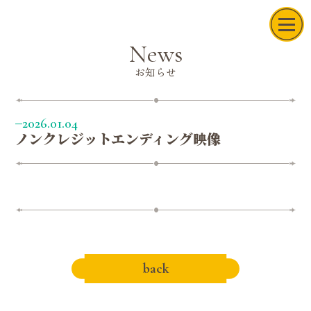
News
お知らせ
2026.01.04
ノンクレジットエンディング映像
News
Movie
On Air
Story
Character
Staff & Cast
Music
back
Blu-ray
Books
Official X