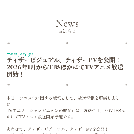
News
お知らせ
2025.05.30
ティザービジュアル、ティザーPVを公開！
2026年1月からTBSほかにてTVアニメ放送
News
開始！
Movie
On Air
Story
Character
本日、アニメ化に関する続報として、放送情報を解禁しまし
Staff & Cast
た！
Music
TVアニメ『シャンピニオンの魔女』は、2026年1月からTBSほ
Blu-ray
かにてTVアニメ放送開始予定です。
Books
あわせて、ティザービジュアル、ティザーPVを公開！
Official X