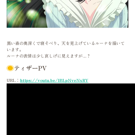
黒い森の奥深くで寝そべり、天を見上げているルーナを描いて
います。
ルーナの表情は少し哀しげに見えますが…？
ティザーPV
URL：
https://youtu.be/lBLpNveNxRY