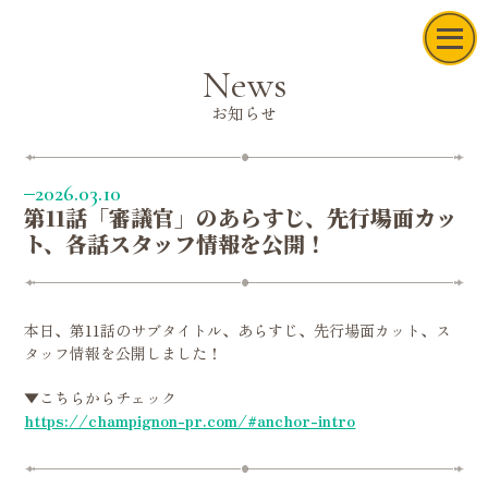
News
お知らせ
2026.03.10
第11話「審議官」のあらすじ、先行場面カッ
ト、各話スタッフ情報を公開！
News
Movie
On Air
Story
本日、第11話のサブタイトル、あらすじ、先行場面カット、ス
Character
タッフ情報を公開しました！
Staff & Cast
Music
▼こちらからチェック
https://champignon-pr.com/#anchor-intro
Blu-ray
Books
Official X